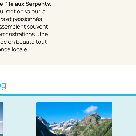
e l’île aux Serpents
,
i met en valeur la
urs et passionnés
rassemblent souvent
démonstrations. Une
rnée en beauté tout
nce locale !
og