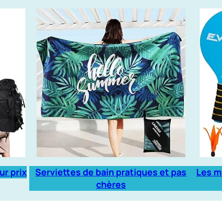
ur prix
Serviettes de bain pratiques et pas
Les m
chères