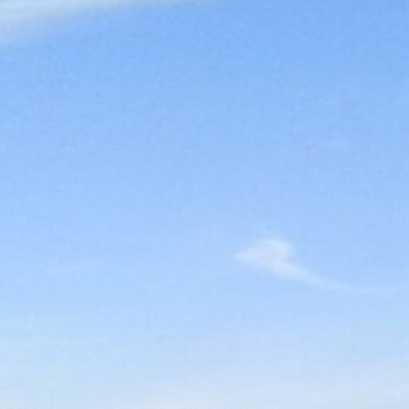
ergement
parking