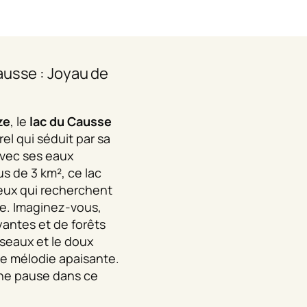
ausse : Joyau de
ze
, le
lac du Causse
rel qui séduit par sa
 Avec ses eaux
lus de 3 km², ce lac
ceux qui recherchent
re. Imaginez-vous,
yantes et de forêts
iseaux et le doux
ne mélodie apaisante.
une pause dans ce