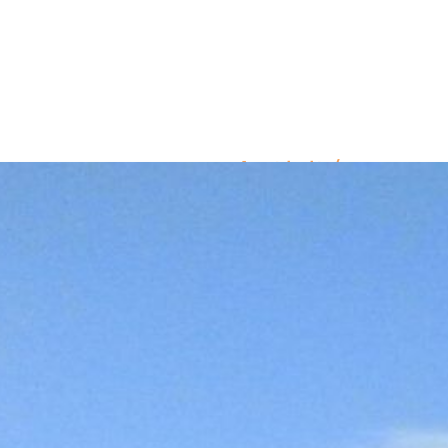
Activités
nautisme
pêche
plage – baign
randonnée
Equipements