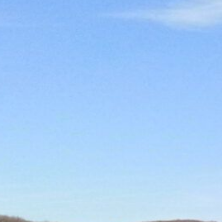
aire de pique-nique
héb