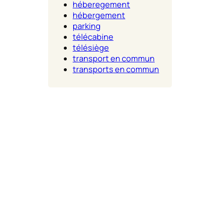
héberegement
hébergement
parking
télécabine
télésiège
transport en commun
transports en commun