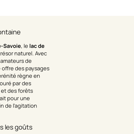
ontaine
-Savoie
, le
lac de
trésor naturel. Avec
s amateurs de
e offre des paysages
sérénité règne en
ouré par des
t des forêts
fait pour une
 de l’agitation
s les goûts