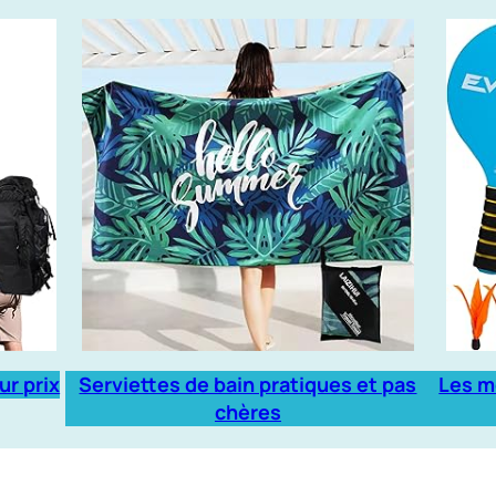
ur prix
Serviettes de bain pratiques et pas
Les m
chères