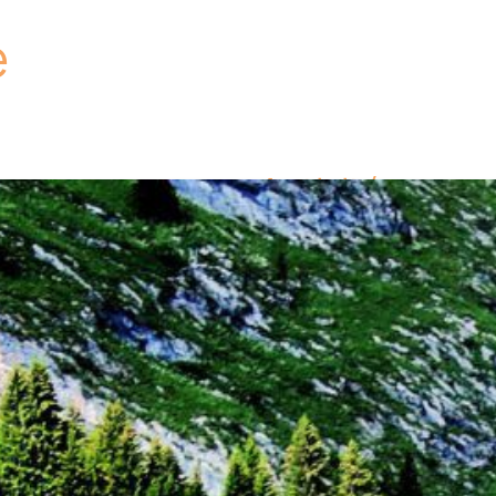
e
Activités
pêche
Equipements
parking