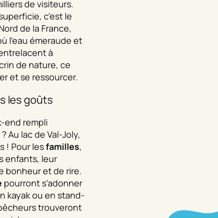
liers de visiteurs.
uperficie, c’est le
 Nord de la France,
 où l’eau émeraude et
entrelacent à
crin de nature, ce
der et se ressourcer.
s les goûts
k-end rempli
? Au lac de Val-Joly,
es ! Pour les
familles
,
s enfants, leur
 bonheur et de rire.
e
pourront s’adonner
en kayak ou en stand-
 pêcheurs trouveront