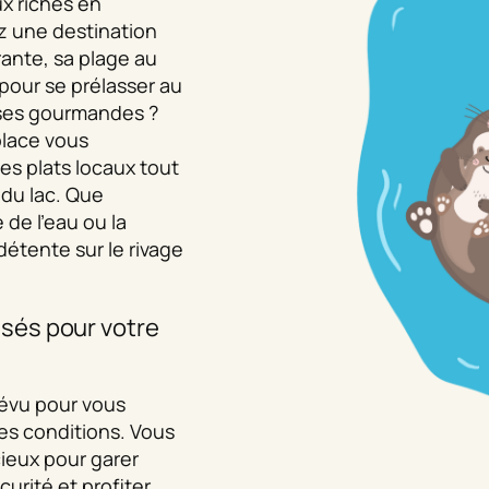
x riches en
z une destination
ante, sa plage au
é pour se prélasser au
auses gourmandes ?
place vous
es plats locaux tout
du lac. Que
 de l’eau ou la
étente sur le rivage
sés pour votre
prévu pour vous
res conditions. Vous
ieux pour garer
urité et profiter