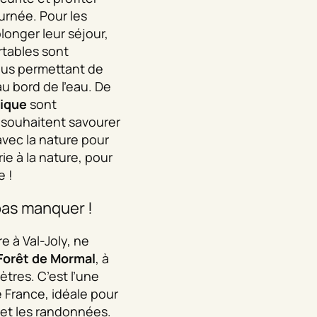
urnée. Pour les
longer leur séjour,
tables sont
vous permettant de
au bord de l’eau. De
nique
sont
souhaitent savourer
avec la nature pour
rie à la nature, pour
e !
pas manquer !
e à Val-Joly, ne
Forêt de Mormal
, à
tres. C’est l’une
 France, idéale pour
 et les randonnées.