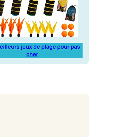
eilleurs jeux de plage pour pas
cher