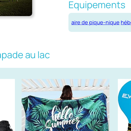
Equipements
aire de pique-nique
héb
apade au lac