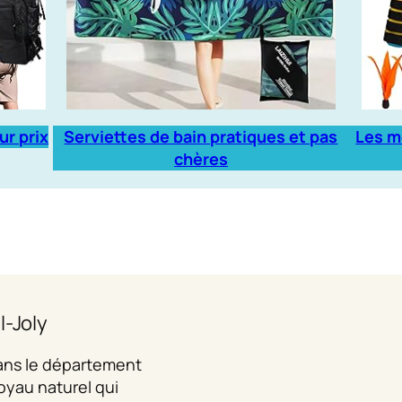
ur prix
Serviettes de bain pratiques et pas
Les m
chères
l-Joly
dans le département
joyau naturel qui