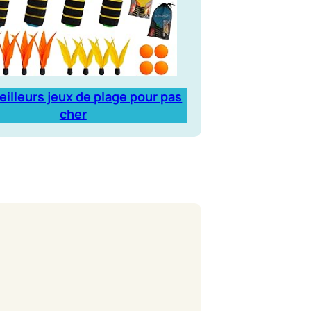
eilleurs jeux de plage pour pas
cher