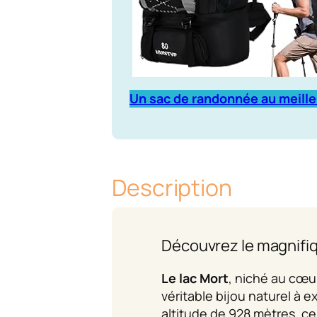
Un sac de randonnée au meille
Description
Découvrez le magnifiq
Le lac Mort
, niché au cœur
véritable bijou naturel à e
altitude de 928 mètres, c