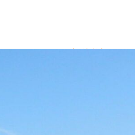
Activités
animaux acce
pêche
randonnée
Equipements