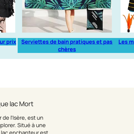
ur prix
Serviettes de bain pratiques et pas
Les m
chères
ue lac Mort
 de l’Isère, est un
xplorer. Situé à une
e lac enchanteur est