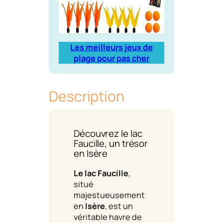
Les meilleurs jeux de
plage pour pas cher
Description
Découvrez le lac
Faucille, un trésor
en Isère
Le lac Faucille
,
situé
majestueusement
en
Isère
, est un
véritable havre de