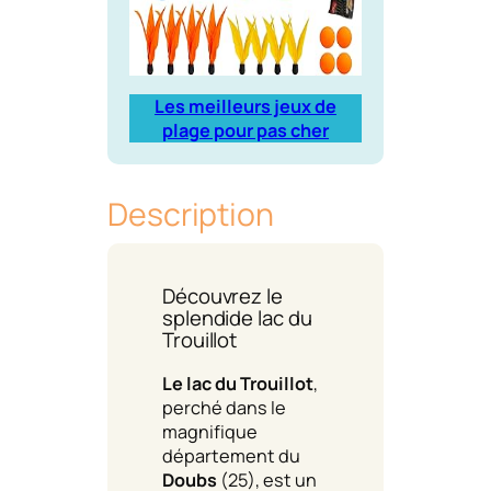
Les meilleurs jeux de
plage pour pas cher
Description
Découvrez le
splendide lac du
Trouillot
Le lac du Trouillot
,
perché dans le
magnifique
département du
Doubs
(25), est un