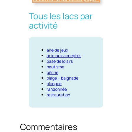
Tous les lacs par
activité
aire de jeux
animaux acceptés
base de loisirs
nautisme
pêche
plage – baignade
plongée
randonnée
restauration
Commentaires