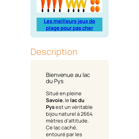
Les meilleurs jeux de
plage pour pas cher
Description
Bienvenue au lac
du Pys
Situé en pleine
Savoie
, le
lac du
Pys
est un véritable
bijou naturel à 2664
mètres d’altitude.
Ce lac caché,
entouré par les