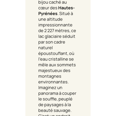
bijou caché au
cœur des
Hautes-
Pyrénées
. Situé à
une altitude
impressionnante
de 2 227 mètres, ce
lac glaciaire séduit
par son cadre
naturel
époustouflant, où
l’eau cristalline se
mêle aux sommets
majestueux des
montagnes
environnantes.
Imaginez un
panorama à couper
le souffle, peuplé
de paysages à la
beauté sauvage.
C’est un endroit