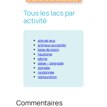
Tous les lacs par
activité
aire de jeux
animaux acceptés
base de loisirs
nautisme
pêche
plage – baignade
plongée
randonnée
restauration
Commentaires