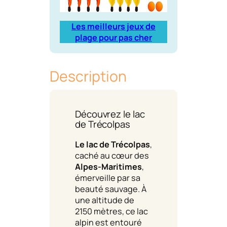
Les meilleurs jeux de
plage pour pas cher
Description
Découvrez le lac
de Trécolpas
Le lac de Trécolpas
,
caché au cœur des
Alpes-Maritimes
,
émerveille par sa
beauté sauvage. À
une altitude de
2150 mètres, ce lac
alpin est entouré