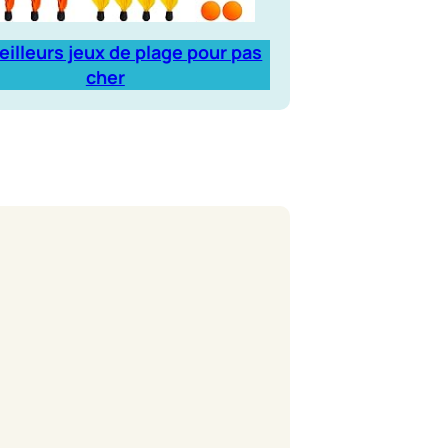
eilleurs jeux de plage pour pas
cher