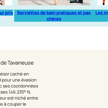
ur prix
Serviettes de bain pratiques et pas
Les m
chères
c de Tavaneuse
trésor caché en
d pour une évasion
ec ses coordonnées
ses (46.235° N,
eur est niché entre
 à couper le