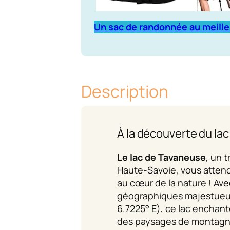
Un sac de randonnée au meille
Description
À la découverte du la
Le lac de Tavaneuse
, un 
Haute-Savoie, vous atten
au cœur de la nature ! Av
géographiques majestueu
6.7225° E), ce lac enchant
des paysages de montagne