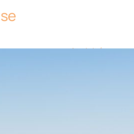
use
Activités
animaux acce
Equipements
parking