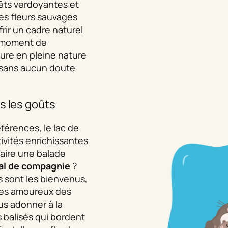
orêts verdoyantes et
es fleurs sauvages
frir un cadre naturel
n moment de
ture en pleine nature
 sans aucun doute
s les goûts
férences, le lac de
vités enrichissantes
faire une balade
al de compagnie
?
es sont les bienvenus,
 des amoureux des
s adonner à la
 balisés qui bordent