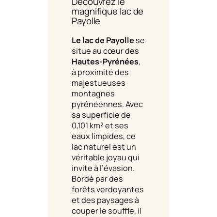
Découvrez le
magnifique lac de
Payolle
Le lac de Payolle
se
situe au cœur des
Hautes-Pyrénées
,
à proximité des
majestueuses
montagnes
pyrénéennes. Avec
sa superficie de
0,101 km² et ses
eaux limpides, ce
lac naturel est un
véritable joyau qui
invite à l’évasion.
Bordé par des
forêts verdoyantes
et des paysages à
couper le souffle, il