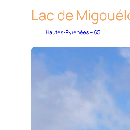
Lac de Migouél
Hautes-Pyrénées – 65