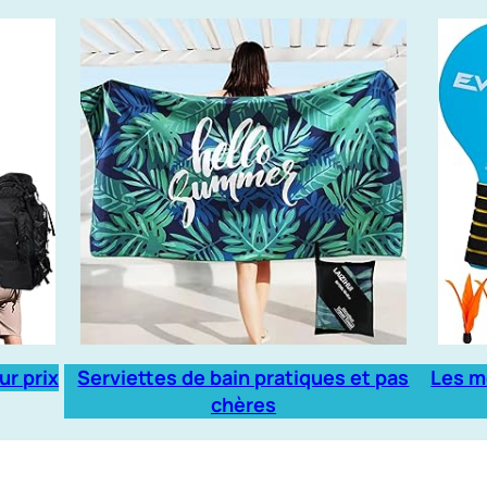
ur prix
Serviettes de bain pratiques et pas
Les m
chères