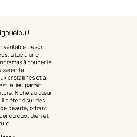
igouélou !
n véritable trésor
ées
, situé à une
anoramas à couper le
 sérénité
ux cristallines et à
t le lieu parfait
ature. Niché au cœur
l s’étend sur des
 de beauté, offrant
der du quotidien et
ture.