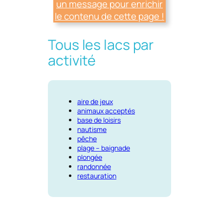
un message pour enrichir
le contenu de cette page !
Tous les lacs par
activité
aire de jeux
animaux acceptés
base de loisirs
nautisme
pêche
plage – baignade
plongée
randonnée
restauration