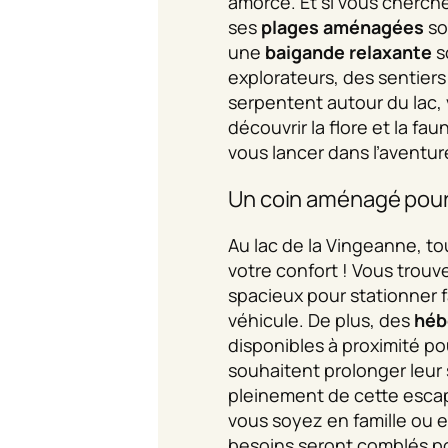
amorce. Et si vous cherchez
ses
plages aménagées
so
une
baigande relaxante
so
explorateurs, des sentier
serpentent autour du lac,
découvrir la flore et la fau
vous lancer dans l’aventur
Un coin aménagé pour
Au lac de la Vingeanne, t
votre confort ! Vous trou
spacieux pour stationner 
véhicule. De plus, des
héb
disponibles à proximité po
souhaitent prolonger leur 
pleinement de cette esca
vous soyez en famille ou e
besoins seront comblés p