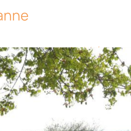
eanne
Activités
nautisme
pêche
plage – baign
randonnée
Equipements