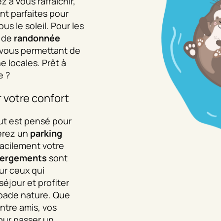
 à vous rafraîchir,
nt parfaites pour
us le soleil. Pour les
s de
randonnée
 vous permettant de
ne locales. Prêt à
e ?
 votre confort
out est pensé pour
verez un
parking
facilement votre
ergements
sont
ur ceux qui
séjour et profiter
pade nature. Que
ntre amis, vos
our passer un