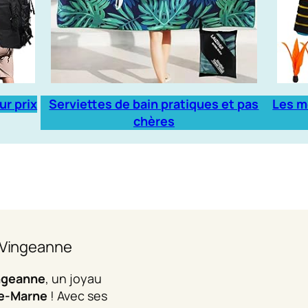
ur prix
Serviettes de bain pratiques et pas
Les m
chères
a Vingeanne
ingeanne
, un joyau
e-Marne
! Avec ses