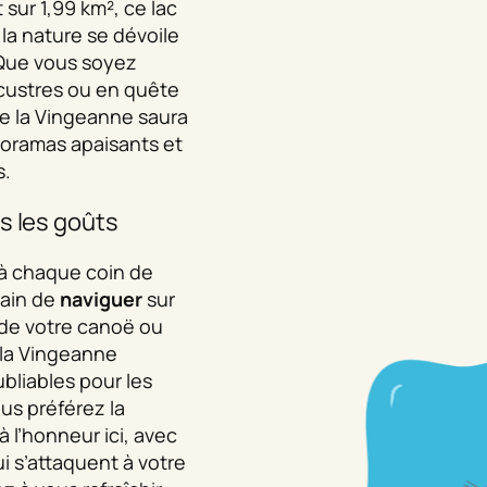
 sur 1,99 km², ce lac
 la nature se dévoile
 Que vous soyez
custres ou en quête
 de la Vingeanne saura
noramas apaisants et
s.
s les goûts
d à chaque coin de
rain de
naviguer
sur
 de votre canoë ou
 la Vingeanne
bliables pour les
ous préférez la
à l’honneur ici, avec
i s’attaquent à votre