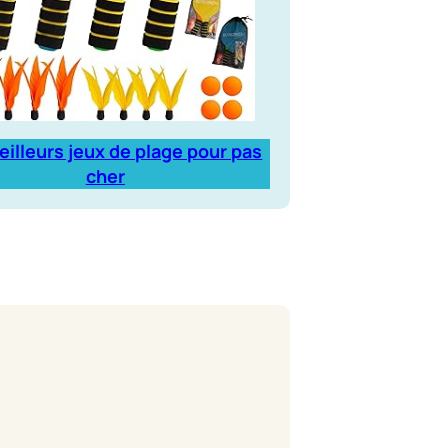
eilleurs jeux de plage pour pas
cher