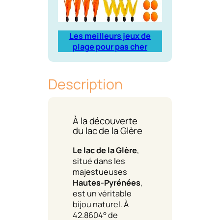
Les meilleurs jeux de
plage pour pas cher
Description
À la découverte
du lac de la Glère
Le lac de la Glère
,
situé dans les
majestueuses
Hautes-Pyrénées
,
est un véritable
bijou naturel. À
42.8604° de