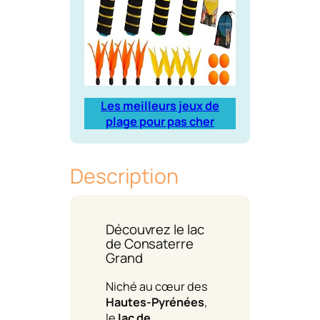
Les meilleurs jeux de
plage pour pas cher
Description
Découvrez le lac
de Consaterre
Grand
Niché au cœur des
Hautes-Pyrénées
,
le
lac de