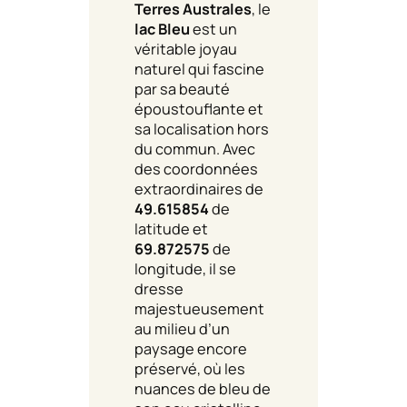
Terres Australes
, le
lac Bleu
est un
véritable joyau
naturel qui fascine
par sa beauté
époustouflante et
sa localisation hors
du commun. Avec
des coordonnées
extraordinaires de
49.615854
de
latitude et
69.872575
de
longitude, il se
dresse
majestueusement
au milieu d’un
paysage encore
préservé, où les
nuances de bleu de