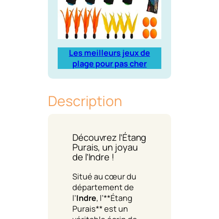
Les meilleurs jeux de
plage pour pas cher
Description
Découvrez l’Étang
Purais, un joyau
de l’Indre !
Situé au cœur du
département de
l’
Indre
, l’**Étang
Purais** est un