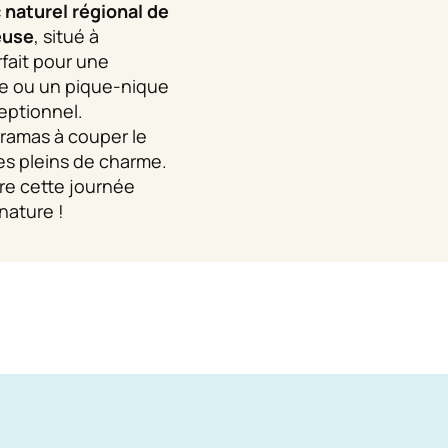
 naturel régional de
euse
, situé à
rfait pour une
e ou un pique-nique
eptionnel.
ramas à couper le
ges pleins de charme.
re cette journée
nature !