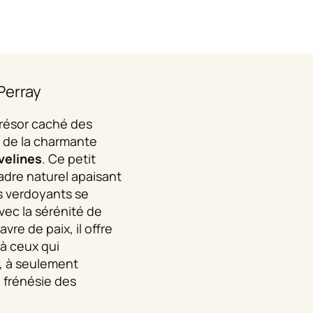
Perray
trésor caché des
té de la charmante
velines
. Ce petit
dre naturel apaisant
s verdoyants se
ec la sérénité de
avre de paix, il offre
 à ceux qui
, à seulement
 frénésie des