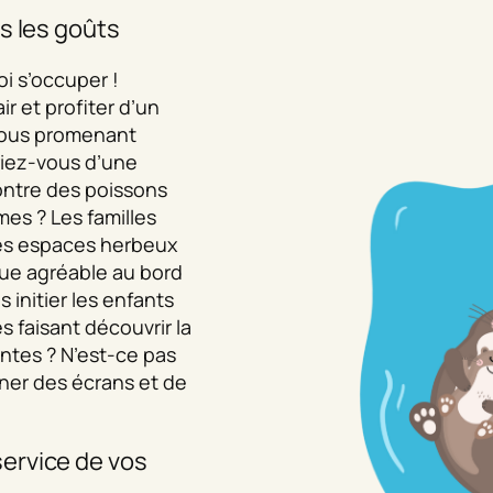
s les goûts
oi s’occuper !
r et profiter d’un
ous promenant
riez-vous d’une
ontre des poissons
es ? Les familles
es espaces herbeux
que agréable au bord
s initier les enfants
es faisant découvrir la
antes ? N’est-ce pas
gner des écrans et de
ervice de vos