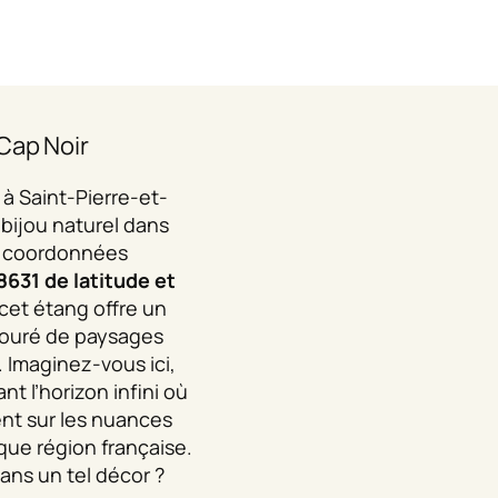
Cap Noir
é à Saint-Pierre-et-
 bijou naturel dans
es coordonnées
8631 de latitude et
 cet étang offre un
touré de paysages
. Imaginez-vous ici,
nt l’horizon infini où
nent sur les nuances
que région française.
dans un tel décor ?