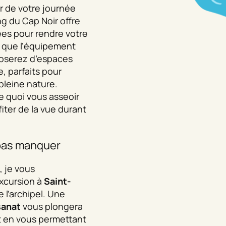
r de votre journée
ng du Cap Noir offre
ées pour rendre votre
n que l’équipement
sposerez d’espaces
, parfaits pour
pleine nature.
e quoi vous asseoir
iter de la vue durant
pas manquer
, je vous
xcursion à
Saint-
e l’archipel. Une
sanat
vous plongera
ut en vous permettant