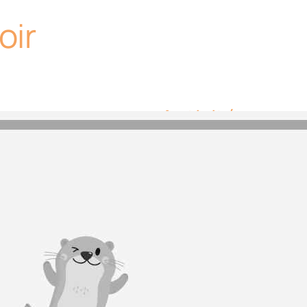
oir
Activités
Aucune activité ou
lac.
Equipements