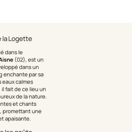
 la Logette
tué dans le
Aisne
(02), est un
nveloppé dans un
ng enchante par sa
s eaux calmes
l fait de ce lieu un
ureux de la nature.
antes et chants
t, promettant une
t apaisante.