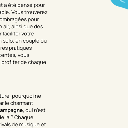
out a été pensé pour
able. Vous trouverez
ombragées pour
 air, ainsi que des
 faciliter votre
n solo, en couple ou
ures pratiques
tentes, vous
 profiter de chaque
ture, pourquoi ne
par le charmant
Champagne
, qui n’est
de là ? Chaque
tivals de musique et