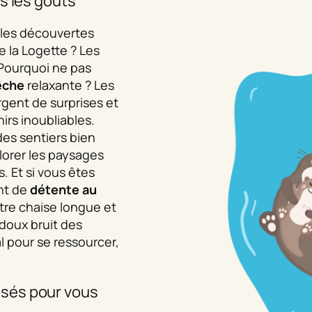
s les goûts
les découvertes
e la Logette ? Les
! Pourquoi ne pas
êche
relaxante ? Les
gent de surprises et
irs inoubliables.
 des sentiers bien
plorer les paysages
. Et si vous êtes
nt de
détente au
tre chaise longue et
 doux bruit des
 pour se ressourcer,
sés pour vous