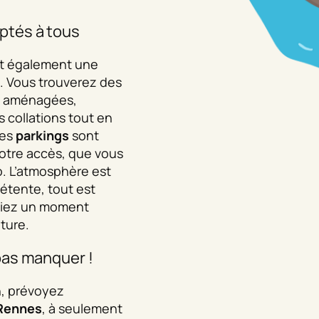
ptés à tous
est également une
t. Vous trouverez des
 aménagées,
s collations tout en
des
parkings
sont
 votre accès, que vous
o. L’atmosphère est
détente, tout est
siez un moment
ature.
pas manquer !
n, prévoyez
Rennes
, à seulement