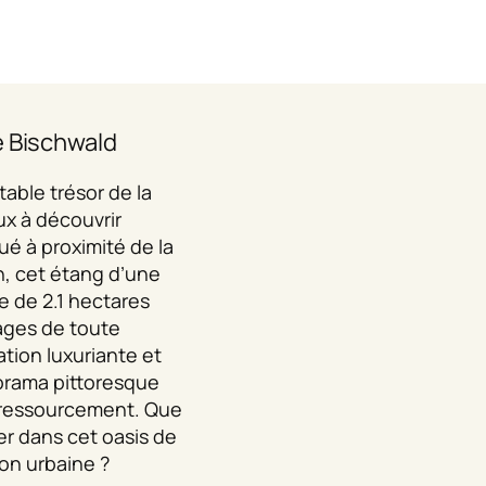
e Bischwald
itable trésor de la
eux à découvrir
é à proximité de la
h, cet étang d’une
e de 2.1 hectares
ages de toute
tion luxuriante et
anorama pittoresque
au ressourcement. Que
er dans cet oasis de
tion urbaine ?