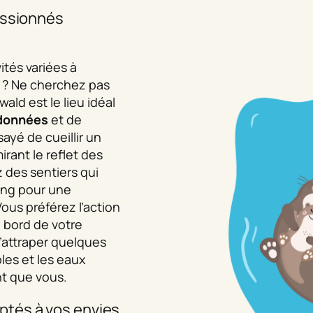
assionnés
ités variées à
e ? Ne cherchez pas
wald est le lieu idéal
données
et de
ayé de cueillir un
irant le reflet des
z des sentiers qui
ang pour une
ous préférez l’action
 bord de votre
’attraper quelques
les et les eaux
t que vous.
tés à vos envies