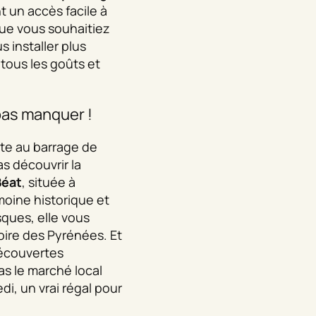
 un accès facile à
Que vous souhaitiez
 installer plus
 tous les goûts et
pas manquer !
ite au barrage de
s découvrir la
Béat
, située à
moine historique et
sques, elle vous
toire des Pyrénées. Et
découvertes
as le marché local
di, un vrai régal pour