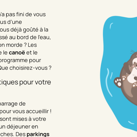
a pas fini de vous
ous d’une
ous déjà goûté à la
é au bord de l’eau,
on morde ? Les
e le
canoë
et le
 programme pour
 Que choisirez-vous ?
iques pour votre
barrage de
our vous accueillir !
sont mises à votre
 un déjeuner en
oches. Des
parkings