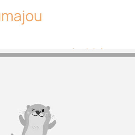
umajou
Activités
Aucune activité ou
lac.
Equipements