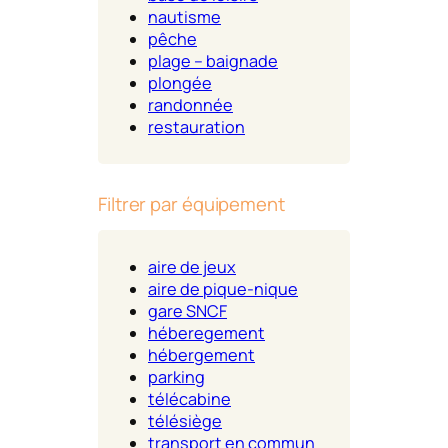
nautisme
pêche
plage – baignade
plongée
randonnée
restauration
Filtrer par équipement
aire de jeux
aire de pique-nique
gare SNCF
héberegement
hébergement
parking
télécabine
télésiège
transport en commun