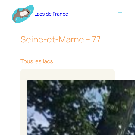
Aller
au
Lacs de France
contenu
Seine-et-Marne – 77
Tous les lacs